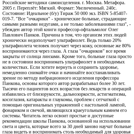
Российские методики самоисцеления. г. Москва. Метафора.
2005 г. Переплёт: Мягкий. Формат: Увеличенный. 240с.
Состояние: Идеальное (б/у) Тираж 50 000 экз. ISBN 5-85407-
019-7. "Все "очкарики" - хронические больные, страдающие
самыми разными недугами, а не только заболеваниями глаз", -
убежден автор этой книги профессор-офтальмолог Олег
Павлович Панков. Причина в том, что организм этих людей
хронически недополучает ультрафиолет. Ведь только 20%
ультрафиолета человек получает через кожу, основные же 80%
воспринимаются через глаза. А глаза "очкариков" все время
закрыты от солнца линзами. Кроме того, больные глаза просто
не в состоянии воспринимать ультрафиолет в необходимых
количествах. Если хотите вернуть и сохранить здоровье,
немедленно снимайте очки и начинайте восстанавливать
зрение по методу вибрационного исцеления профессора
Панкова, основы которого автор разрабатывал более 30 лет.
Тысячи его пациентов всех возрастов без лекарств и операций
избавились от близорукости, дальнозоркости, астигматизма,
косоглазия, катаракты и глаукомы, проблем с сетчаткой с
помощью оригинальных упражнений с настольной лампой,
фонариком и свечой, являющихся краеугольным камнем его
системы. Читатель легко освоит простые и доступные
рекомендации школы Панкова, основанной на использовании
света и цвета, которые всего за 30 дней заново научат больные
глаза видеть и воспринимать столь необходимый для здоровья