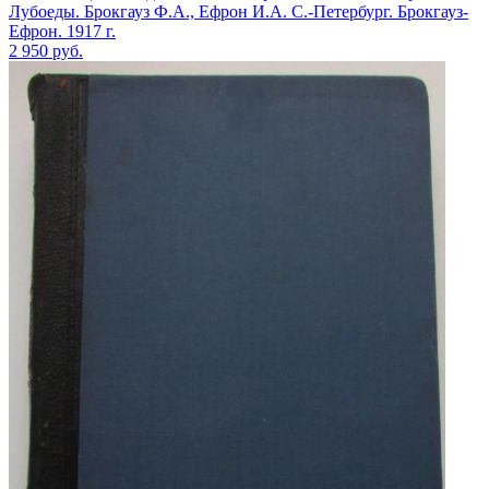
Лубоеды. Брокгауз Ф.А., Ефрон И.А. С.-Петербург. Брокгауз-
Ефрон. 1917 г.
2 950
руб.