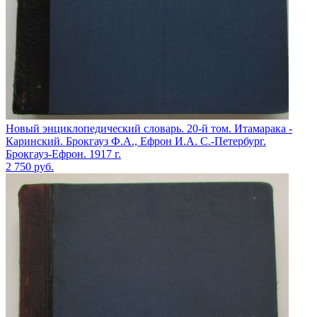
Новый энциклопедический словарь. 20-й том. Итамарака -
Каринский. Брокгауз Ф.А., Ефрон И.А. С.-Петербург.
Брокгауз-Ефрон. 1917 г.
2 750
руб.