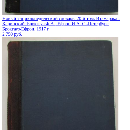
Новый энциклопедический словарь. 20-й том. Итамарака -
Каринский. Брокгауз Ф.А., Ефрон И.А. С.-Петербург.
Брокгауз-Ефрон. 1917 г.
2 750
руб.