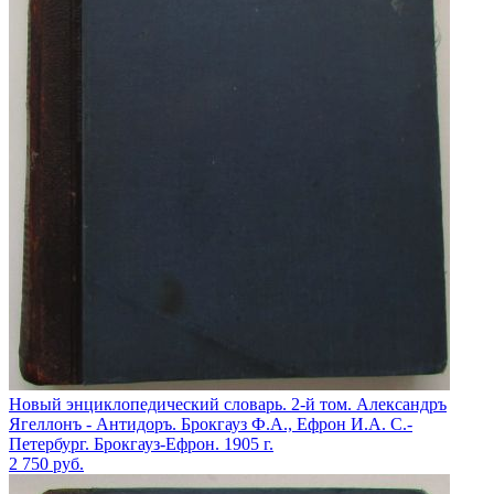
Новый энциклопедический словарь. 2-й том. Александръ
Ягеллонъ - Антидоръ. Брокгауз Ф.А., Ефрон И.А. С.-
Петербург. Брокгауз-Ефрон. 1905 г.
2 750
руб.