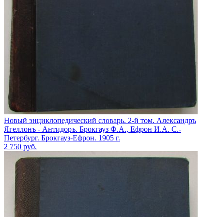
Новый энциклопедический словарь. 2-й том. Александръ
Ягеллонъ - Антидоръ. Брокгауз Ф.А., Ефрон И.А. С.-
Петербург. Брокгауз-Ефрон. 1905 г.
2 750
руб.