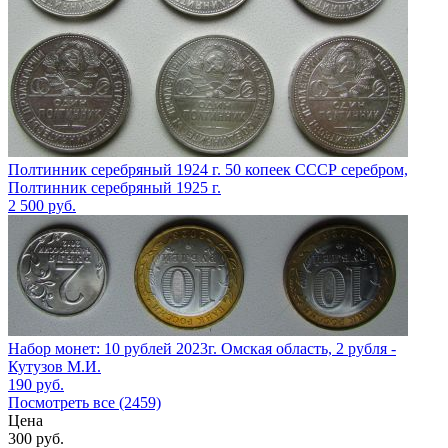
Полтинник серебряный 1924 г. 50 копеек СССР серебром,
Полтинник серебряный 1925 г.
2 500
руб.
Набор монет: 10 рублей 2023г. Омская область, 2 рубля -
Кутузов М.И.
190
руб.
Посмотреть все (2459)
Цена
300
руб.