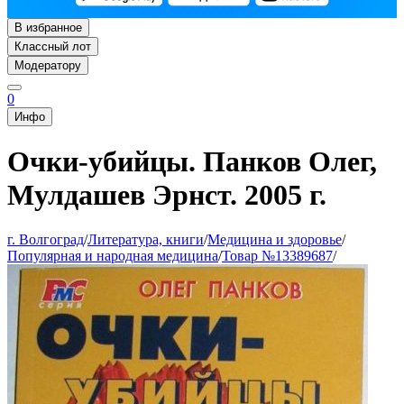
В избранное
Классный лот
Модератору
0
Инфо
Очки-убийцы. Панков Олег,
Мулдашев Эрнст. 2005 г.
г. Волгоград
/
Литература, книги
/
Медицина и здоровье
/
Популярная и народная медицина
/
Товар №13389687
/