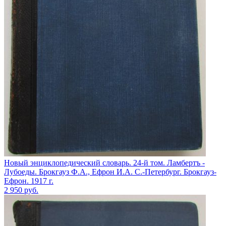
Новый энциклопедический словарь. 24-й том. Ламбертъ -
Лубоеды. Брокгауз Ф.А., Ефрон И.А. С.-Петербург. Брокгауз-
Ефрон. 1917 г.
2 950
руб.