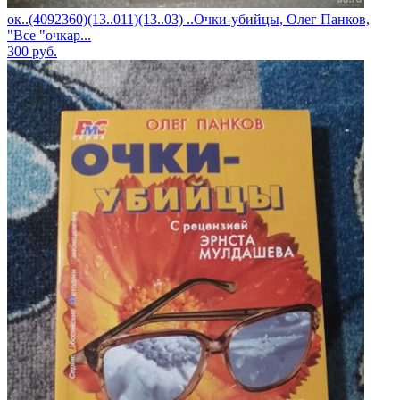
ок..(4092360)(13..011)(13..03) ..Очки-убийцы, Олег Панков,
"Все "очкар...
300
руб.