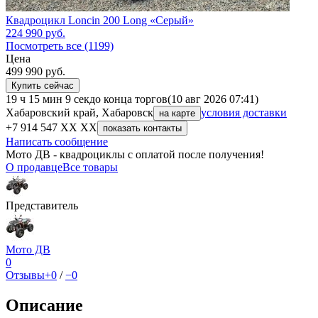
Квадроцикл Loncin 200 Long «Серый»
224 990
руб.
Посмотреть все (1199)
Цена
499 990
руб.
Купить сейчас
19 ч 15 мин 9 сек
до конца торгов
(10 авг 2026 07:41)
Хабаровский край, Хабаровск
условия доставки
на карте
+7 914 547 XX XX
показать контакты
Написать сообщение
Мото ДВ - квадроциклы с оплатой после получения!
О продавце
Все товары
Представитель
Мото ДВ
0
Отзывы
+0
/
−0
Описание