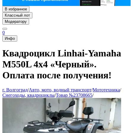
В избранное
Классный лот
Модератору
0
Инфо
Квадроцикл Linhai-Yamaha
M550L 4x4 «Черный».
Оплата после получения!
г. Волгоград
/
Авто, мото, водный транспорт
/
Мототехника
/
Снегоходы, квадроциклы
/
Товар №23708665
/