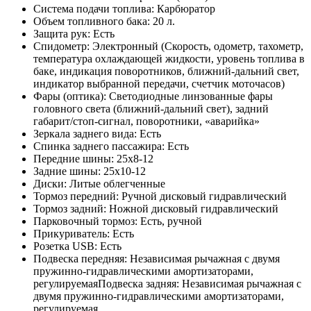
Система подачи топлива: Карбюратор
Объем топливного бака: 20 л.
Защита рук: Есть
Спидометр: Электронный (Скорость, одометр, тахометр,
температура охлаждающей жидкости, уровень топлива в
баке, индикация поворотников, ближний-дальний свет,
индикатор выбранной передачи, счетчик моточасов)
Фары (оптика): Светодиодные линзованные фары
головного света (ближний-дальний свет), задний
габарит/стоп-сигнал, поворотники, «аварийка»
Зеркала заднего вида: Есть
Спинка заднего пассажира: Есть
Передние шины: 25х8-12
Задние шины: 25х10-12
Диски: Литые облегченные
Тормоз передний: Ручной дисковый гидравлический
Тормоз задний: Ножной дисковый гидравлический
Парковочный тормоз: Есть, ручной
Прикуриватель: Есть
Розетка USB: Есть
Подвеска передняя: Независимая рычажная с двумя
пружинно-гидравлическими амортизаторами,
регулируемаяПодвеска задняя: Независимая рычажная с
двумя пружинно-гидравлическими амортизаторами,
регулируемая