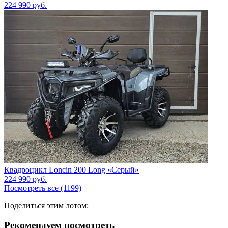
224 990
руб.
Квадроцикл Loncin 200 Long «Серый»
224 990
руб.
Посмотреть все (1199)
Поделиться этим лотом:
Рекомендуем посмотреть