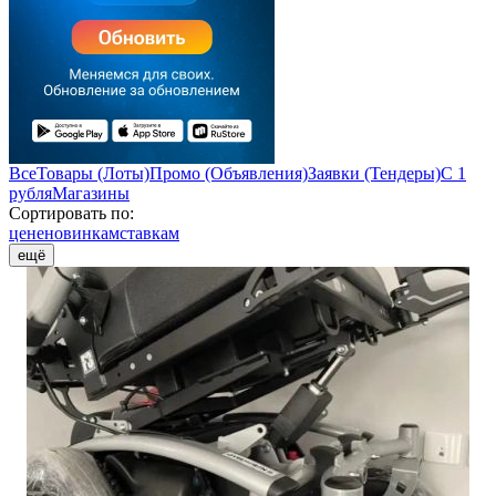
Все
Товары (Лоты)
Промо (Объявления)
Заявки (Тендеры)
С 1
рубля
Магазины
Сортировать по:
цене
новинкам
ставкам
ещё