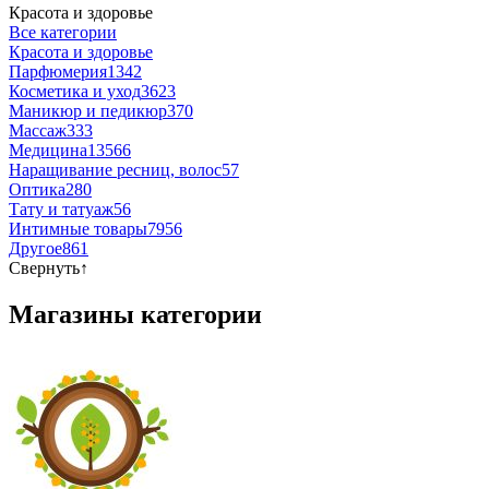
Красота и здоровье
Все категории
Красота и здоровье
Парфюмерия
1342
Косметика и уход
3623
Маникюр и педикюр
370
Массаж
333
Медицина
13566
Наращивание ресниц, волос
57
Оптика
280
Тату и татуаж
56
Интимные товары
7956
Другое
861
Свернуть
↑
Магазины категории