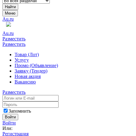
Найти
Меню
Au.ru
Au.ru
Разместить
Разместить
Товар (Лот)
Услугу
Промо (Объявление)
Заявку (Тендер)
Новая акция
Вакансию
Разместить
Запомнить
Войти
Войти
Или:
Регистрация