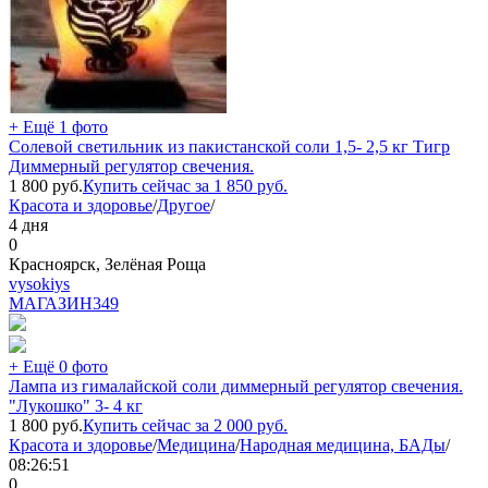
+ Ещё 1 фото
Солевой светильник из пакистанской соли 1,5- 2,5 кг Тигр
Диммерный регулятор свечения.
1 800
руб.
Купить сейчас за
1 850
руб.
Красота и здоровье
/
Другое
/
4 дня
0
Красноярск, Зелёная Роща
vysokiys
МАГАЗИН
349
+ Ещё 0 фото
Лампа из гималайской соли диммерный регулятор свечения.
"Лукошко" 3- 4 кг
1 800
руб.
Купить сейчас за
2 000
руб.
Красота и здоровье
/
Медицина
/
Народная медицина, БАДы
/
08:26:51
0