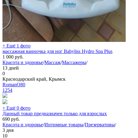
+ Ещё 1 фото
массажная ванночка для ног Babyliss Hydro Spa Plus
1 000
руб.
Красота и здоровье
/
Массаж
/
Массажеры
/
13 дней
0
Краснодарский край, Крымск
RomanO80
1254
+ Ещё 0 фото
Данный товар предназначен только для взрослых
690
руб.
Красота и здоровье
/
Интимные товары
/
Презервативы
/
3 дня
10