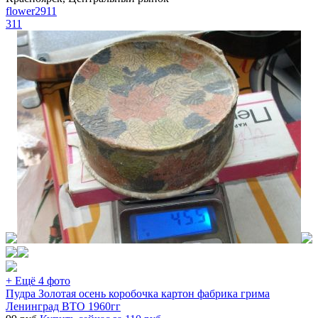
flower2911
311
+ Ещё 4 фото
Пудра Золотая осень коробочка картон фабрика грима
Ленинград ВТО 1960гг