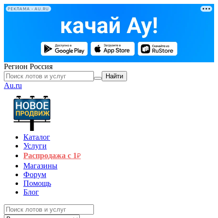
РЕКЛАМА • AU.RU
Регион
Россия
Найти
Au.ru
Каталог
Услуги
Распродажа с 1
₽
Магазины
Форум
Помощь
Блог