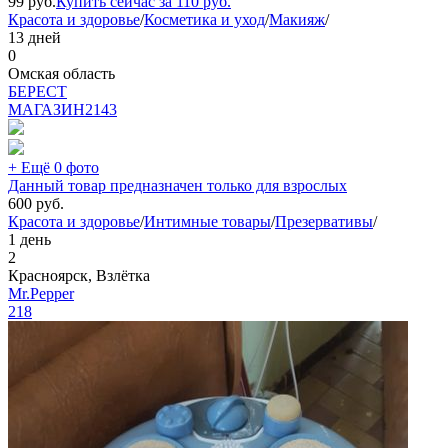
99
руб.
Купить сейчас за
110
руб.
Красота и здоровье
/
Косметика и уход
/
Макияж
/
13 дней
0
Омская область
БEPECT
МАГАЗИН
2143
+ Ещё 0 фото
Данный товар предназначен только для взрослых
600
руб.
Красота и здоровье
/
Интимные товары
/
Презервативы
/
1 день
2
Красноярск, Взлётка
Mr.Pepper
218