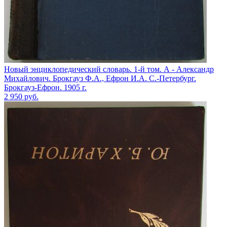
Новый энциклопедический словарь. 1-й том. А - Александр
Михайлович. Брокгауз Ф.А., Ефрон И.А. С.-Петербург.
Брокгауз-Ефрон. 1905 г.
2 950
руб.