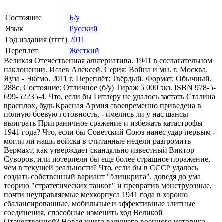
Состояние
Б/у
Язык
Русский
Год издания (гггг)
2011
Переплет
Жесткий
Великая Отечественная альтернатива. 1941 в сослагательном
наклонении. Исаев Алексей. Серия: Война и мы. г. Москва.
Яуза - Эксмо. 2011 г. Переплёт: Твёрдый. Формат: Обычный.
288с. Состояние: Отличное (б/у) Тираж 5 000 экз. ISBN 978-5-
699-52235-4. Что, если бы Гитлеру не удалось застать Сталина
врасплох, будь Красная Армия своевременно приведена в
полную боевую готовность, - имелись ли у нас шансы
выиграть Приграничное сражение и избежать катастрофы
1941 года? Что, если бы Советский Союз нанес удар первым -
могли ли наши войска в считанные недели разгромить
Вермахт, как утверждает скандально известный Виктор
Суворов, или потерпели бы еще более страшное поражение,
чем в текущей реальности? Что, если бы в СССР удалось
создать собственный вариант "блицкрига", доведя до ума
теорию "стратегических танков" и превратив монструозные,
почти неуправляемые мехкорпуса 1941 года в хорошо
сбалансированные, мобильные и эффективные элитные
соединения, способные изменить ход Великой
Отечественной? Новая книга ведущего военного историка