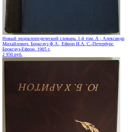
Новый энциклопедический словарь. 1-й том. А - Александр
Михайлович. Брокгауз Ф.А., Ефрон И.А. С.-Петербург.
Брокгауз-Ефрон. 1905 г.
2 950
руб.