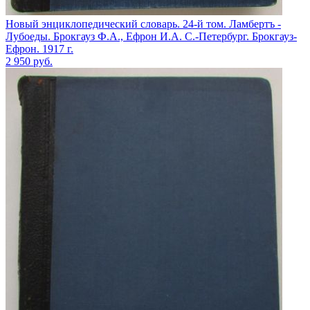
Новый энциклопедический словарь. 24-й том. Ламбертъ -
Лубоеды. Брокгауз Ф.А., Ефрон И.А. С.-Петербург. Брокгауз-
Ефрон. 1917 г.
2 950
руб.