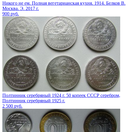
Никого не ем. Полная вегетарианская кухня. 1914. Белков В.
Москва. Э. 2017 г.
900
руб.
Полтинник серебряный 1924 г. 50 копеек СССР серебром,
Полтинник серебряный 1925 г.
2 500
руб.