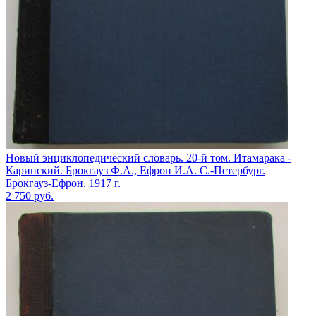
Новый энциклопедический словарь. 20-й том. Итамарака -
Каринский. Брокгауз Ф.А., Ефрон И.А. С.-Петербург.
Брокгауз-Ефрон. 1917 г.
2 750
руб.