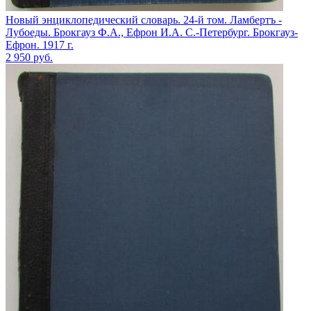
Новый энциклопедический словарь. 24-й том. Ламбертъ -
Лубоеды. Брокгауз Ф.А., Ефрон И.А. С.-Петербург. Брокгауз-
Ефрон. 1917 г.
2 950
руб.