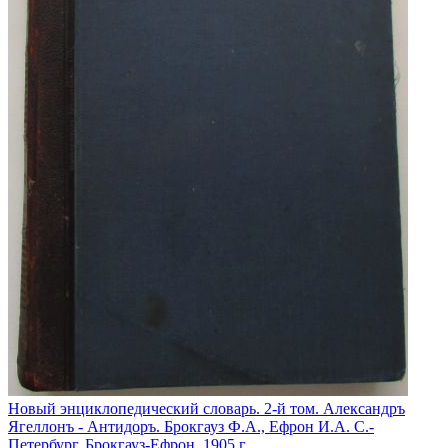
Новый энциклопедический словарь. 2-й том. Александръ
Ягеллонъ - Антидоръ. Брокгауз Ф.А., Ефрон И.А. С.-
Петербург. Брокгауз-Ефрон. 1905 г.