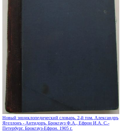
Новый энциклопедический словарь. 2-й том. Александръ
Ягеллонъ - Антидоръ. Брокгауз Ф.А., Ефрон И.А. С.-
Петербург. Брокгауз-Ефрон. 1905 г.