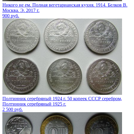
Никого не ем. Полная вегетарианская кухня. 1914. Белков В.
Москва. Э. 2017 г.
900
руб.
Полтинник серебряный 1924 г. 50 копеек СССР серебром,
Полтинник серебряный 1925 г.
2 500
руб.