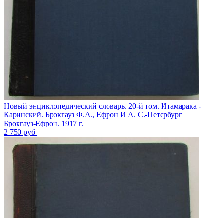
Новый энциклопедический словарь. 20-й том. Итамарака -
Каринский. Брокгауз Ф.А., Ефрон И.А. С.-Петербург.
Брокгауз-Ефрон. 1917 г.
2 750
руб.