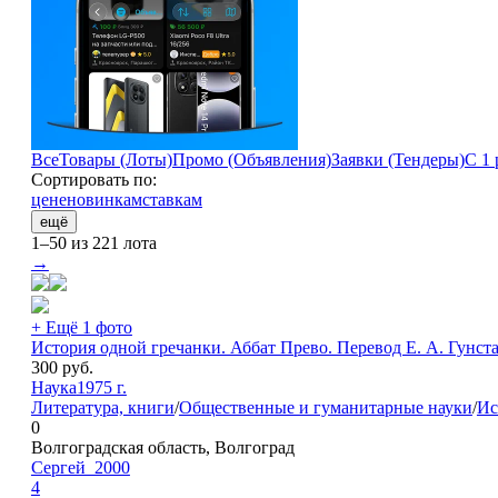
Все
Товары (Лоты)
Промо (Объявления)
Заявки (Тендеры)
С 1 
Сортировать по:
цене
новинкам
ставкам
ещё
1–50 из 221 лота
→
+ Ещё 1 фото
История одной гречанки. Аббат Прево. Перевод Е. А. Гунста.
300
руб.
Наука
1975 г.
Литература, книги
/
Общественные и гуманитарные науки
/
Ис
0
Волгоградская область, Волгоград
Сергей_2000
4