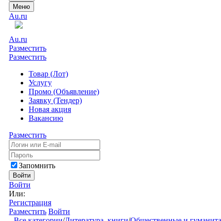
Меню
Au.ru
Au.ru
Разместить
Разместить
Товар (Лот)
Услугу
Промо (Объявление)
Заявку (Тендер)
Новая акция
Вакансию
Разместить
Запомнить
Войти
Войти
Или:
Регистрация
Разместить
Войти
Все категории
/
Литература, книги
/
Общественные и гуманита