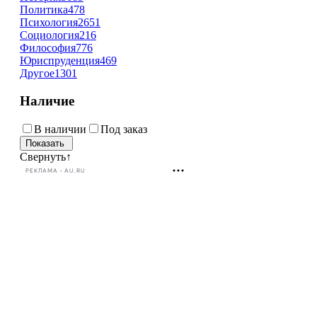
Политика
478
Психология
2651
Социология
216
Философия
776
Юриспруденция
469
Другое
1301
Наличие
В наличии
Под заказ
Свернуть
↑
РЕКЛАМА • AU.RU