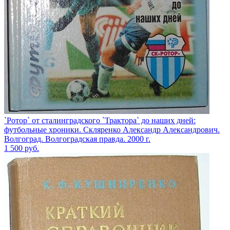
`Ротор` от сталинградского `Трактора` до наших дней:
футбольные хроники. Скляренко Александр Александрович.
Волгоград. Волгоградская правда. 2000 г.
1 500
руб.