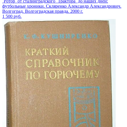
`Ротор` от сталинградского `Трактора` до наших дней:
футбольные хроники. Скляренко Александр Александрович.
Волгоград. Волгоградская правда. 2000 г.
1 500
руб.