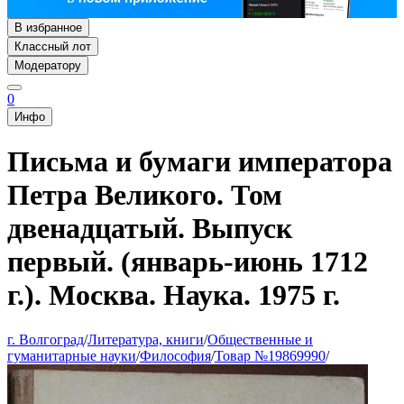
В избранное
Классный лот
Модератору
0
Инфо
Письма и бумаги императора
Петра Великого. Том
двенадцатый. Выпуск
первый. (январь-июнь 1712
г.). Москва. Наука. 1975 г.
г. Волгоград
/
Литература, книги
/
Общественные и
гуманитарные науки
/
Философия
/
Товар №19869990
/